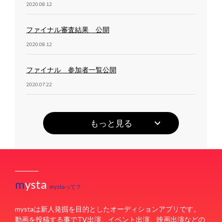
2020.08.12
ファイナル審査結果 公開
2020.08.12
ファイナル 参加者一覧公開
2020.07.22
ファイナリスト 公開
もっと見る
2020.07.22
セミファイナリスト ブロック分け公開
2020.07.03
m
ysta
mystaって？
セミファイナリスト 公開
2020.07.01
mystaは新人発掘を目的としたオーディションアプリです。
動画を投稿する事でTV出演、イベント出演、映画出演などの