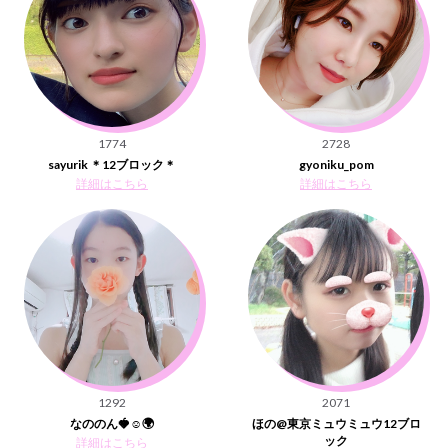
1774
2728
sayurik ＊12ブロック＊
gyoniku_pom
詳細はこちら
詳細はこちら
1292
2071
なののん🍓☺️🌍
ほの@東京ミュウミュウ12ブロ
ック
詳細はこちら