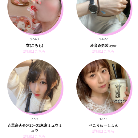
2643
2497
衣(ころも)
玲音@男装layer
詳細はこちら
詳細はこちら
559
1351
☆里奈★@5/25~31東京ミュウミ
ぺこりゅーしょん
ュウ
詳細はこちら
詳細はこちら