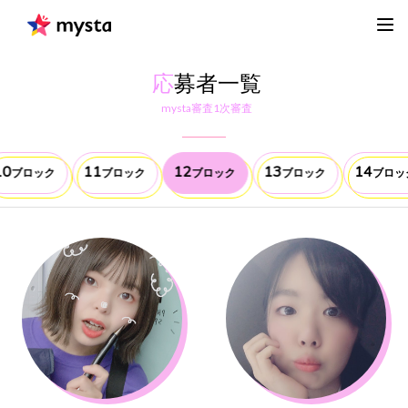
応
募者一覧
mysta審査1次審査
10
11
12
13
14
ブロック
ブロック
ブロック
ブロック
ブロッ