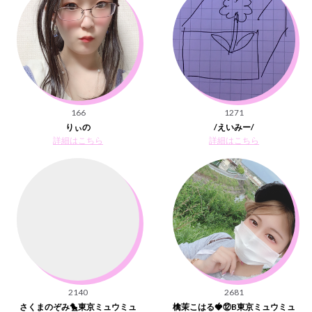
166
1271
りぃの
/えいみー/
詳細はこちら
詳細はこちら
2140
2681
さくまのぞみ🐤東京ミュウミュ
檎茉こはる🍓⑫B東京ミュウミュ