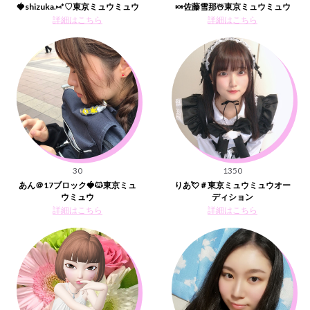
🍓shizuka.⑅*♡東京ミュウミュウ
🍬佐藤雪那☃️東京ミュウミュウ
詳細はこちら
詳細はこちら
30
1350
あん＠17ブロック🍓🐱東京ミュ
りあ💘＃東京ミュウミュウオー
ウミュウ
ディション
詳細はこちら
詳細はこちら