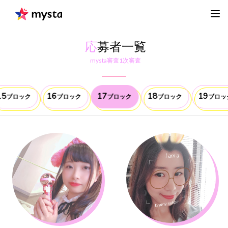
応
募者一覧
mysta審査1次審査
15
16
17
18
19
ブロック
ブロック
ブロック
ブロック
ブロッ