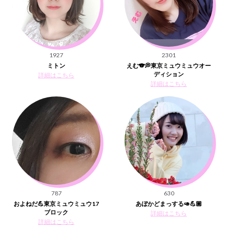
1927
2301
ミトン
えむ🐨💭東京ミュウミュウオー
ディション
詳細はこちら
詳細はこちら
787
630
およねだ💪東京ミュウミュウ17
あぼかどまっする🥑💪🏼
ブロック
詳細はこちら
詳細はこちら