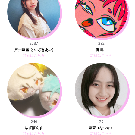
2387
292
戸井﨑 藍(といざきあい)
青田。
詳細はこちら
詳細はこちら
346
78
ゆずぽんす
奈束（なつか）
詳細はこちら
詳細はこちら