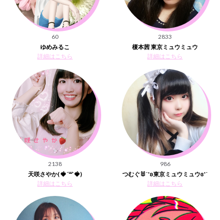
60
2833
ゆめみるこ
榎本茜 東京ミュウミュウ
詳細はこちら
詳細はこちら
2138
986
天咲さやか( 🍓´꒳`🍓)
つむぐ🐰˙˚ʚ東京ミュウミュウɞ˚˙
詳細はこちら
詳細はこちら